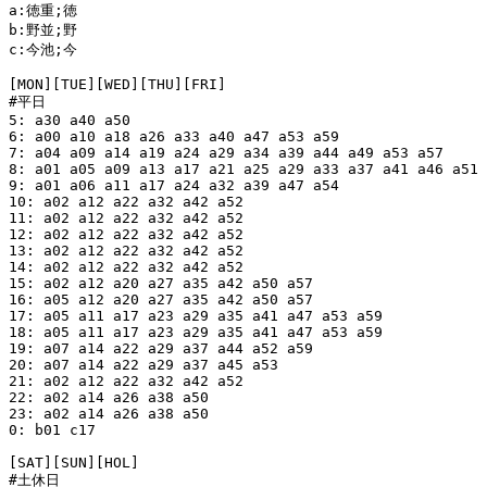
a:徳重;徳

b:野並;野

c:今池;今

[MON][TUE][WED][THU][FRI]

#平日

5: a30 a40 a50

6: a00 a10 a18 a26 a33 a40 a47 a53 a59

7: a04 a09 a14 a19 a24 a29 a34 a39 a44 a49 a53 a57

8: a01 a05 a09 a13 a17 a21 a25 a29 a33 a37 a41 a46 a51 
9: a01 a06 a11 a17 a24 a32 a39 a47 a54

10: a02 a12 a22 a32 a42 a52

11: a02 a12 a22 a32 a42 a52

12: a02 a12 a22 a32 a42 a52

13: a02 a12 a22 a32 a42 a52

14: a02 a12 a22 a32 a42 a52

15: a02 a12 a20 a27 a35 a42 a50 a57

16: a05 a12 a20 a27 a35 a42 a50 a57

17: a05 a11 a17 a23 a29 a35 a41 a47 a53 a59

18: a05 a11 a17 a23 a29 a35 a41 a47 a53 a59

19: a07 a14 a22 a29 a37 a44 a52 a59

20: a07 a14 a22 a29 a37 a45 a53

21: a02 a12 a22 a32 a42 a52

22: a02 a14 a26 a38 a50

23: a02 a14 a26 a38 a50

0: b01 c17

[SAT][SUN][HOL]

#土休日
