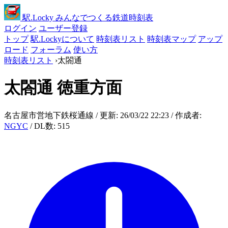
駅
.Locky
みんなでつくる鉄道時刻表
ログイン
ユーザー登録
トップ
駅.Lockyについて
時刻表リスト
時刻表マップ
アップ
ロード
フォーラム
使い方
時刻表リスト
›
太閤通
太閤通
徳重方面
名古屋市営地下鉄桜通線 / 更新: 26/03/22 22:23 / 作成者:
NGYC
/ DL数: 515