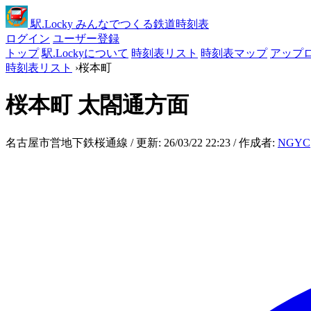
駅
.Locky
みんなでつくる鉄道時刻表
ログイン
ユーザー登録
トップ
駅.Lockyについて
時刻表リスト
時刻表マップ
アップ
時刻表リスト
›
桜本町
桜本町
太閤通方面
名古屋市営地下鉄桜通線 / 更新: 26/03/22 22:23 / 作成者:
NGYC