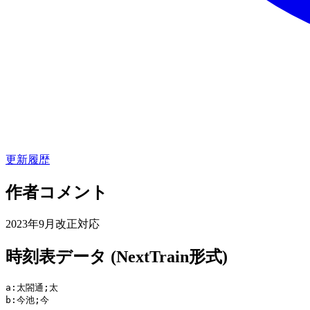
更新履歴
作者コメント
2023年9月改正対応
時刻表データ (NextTrain形式)
a:太閤通;太

b:今池;今
