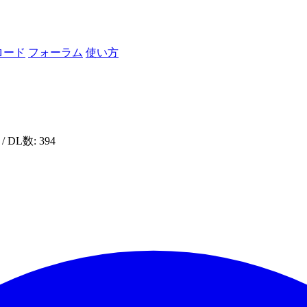
ロード
フォーラム
使い方
/ DL数: 394