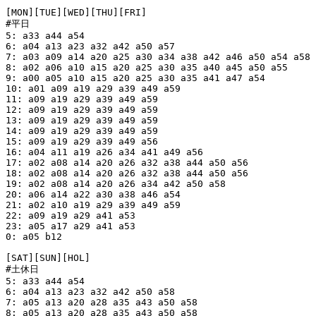
[MON][TUE][WED][THU][FRI]

#平日

5: a33 a44 a54

6: a04 a13 a23 a32 a42 a50 a57

7: a03 a09 a14 a20 a25 a30 a34 a38 a42 a46 a50 a54 a58

8: a02 a06 a10 a15 a20 a25 a30 a35 a40 a45 a50 a55

9: a00 a05 a10 a15 a20 a25 a30 a35 a41 a47 a54

10: a01 a09 a19 a29 a39 a49 a59

11: a09 a19 a29 a39 a49 a59

12: a09 a19 a29 a39 a49 a59

13: a09 a19 a29 a39 a49 a59

14: a09 a19 a29 a39 a49 a59

15: a09 a19 a29 a39 a49 a56

16: a04 a11 a19 a26 a34 a41 a49 a56

17: a02 a08 a14 a20 a26 a32 a38 a44 a50 a56

18: a02 a08 a14 a20 a26 a32 a38 a44 a50 a56

19: a02 a08 a14 a20 a26 a34 a42 a50 a58

20: a06 a14 a22 a30 a38 a46 a54

21: a02 a10 a19 a29 a39 a49 a59

22: a09 a19 a29 a41 a53

23: a05 a17 a29 a41 a53

0: a05 b12

[SAT][SUN][HOL]

#土休日

5: a33 a44 a54

6: a04 a13 a23 a32 a42 a50 a58

7: a05 a13 a20 a28 a35 a43 a50 a58

8: a05 a13 a20 a28 a35 a43 a50 a58
