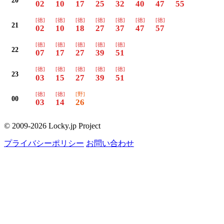
20
02
10
17
25
32
40
47
55
[徳]
[徳]
[徳]
[徳]
[徳]
[徳]
[徳]
21
02
10
18
27
37
47
57
[徳]
[徳]
[徳]
[徳]
[徳]
22
07
17
27
39
51
[徳]
[徳]
[徳]
[徳]
[徳]
23
03
15
27
39
51
[徳]
[徳]
[野]
00
03
14
26
© 2009-2026 Locky.jp Project
プライバシーポリシー
お問い合わせ