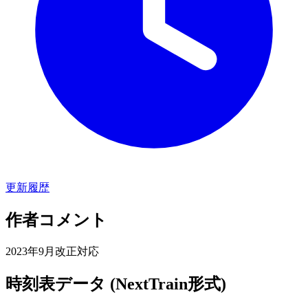
更新履歴
作者コメント
2023年9月改正対応
時刻表データ (NextTrain形式)