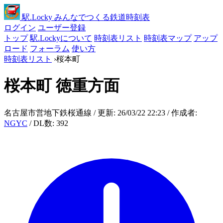
駅
.Locky
みんなでつくる鉄道時刻表
ログイン
ユーザー登録
トップ
駅.Lockyについて
時刻表リスト
時刻表マップ
アップ
ロード
フォーラム
使い方
時刻表リスト
›
桜本町
桜本町
徳重方面
名古屋市営地下鉄桜通線 / 更新: 26/03/22 22:23 / 作成者:
NGYC
/ DL数: 392