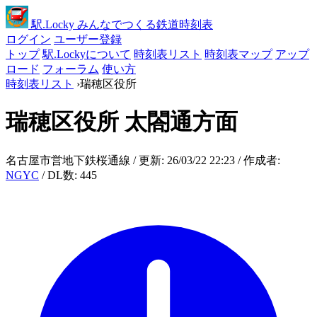
駅
.Locky
みんなでつくる鉄道時刻表
ログイン
ユーザー登録
トップ
駅.Lockyについて
時刻表リスト
時刻表マップ
アップ
ロード
フォーラム
使い方
時刻表リスト
›
瑞穂区役所
瑞穂区役所
太閤通方面
名古屋市営地下鉄桜通線 / 更新: 26/03/22 22:23 / 作成者:
NGYC
/ DL数: 445