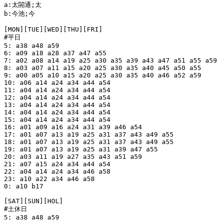
a:太閤通;太

b:今池;今

[MON][TUE][WED][THU][FRI]

#平日

5: a38 a48 a59

6: a09 a18 a28 a37 a47 a55

7: a02 a08 a14 a19 a25 a30 a35 a39 a43 a47 a51 a55 a59

8: a03 a07 a11 a15 a20 a25 a30 a35 a40 a45 a50 a55

9: a00 a05 a10 a15 a20 a25 a30 a35 a40 a46 a52 a59

10: a06 a14 a24 a34 a44 a54

11: a04 a14 a24 a34 a44 a54

12: a04 a14 a24 a34 a44 a54

13: a04 a14 a24 a34 a44 a54

14: a04 a14 a24 a34 a44 a54

15: a04 a14 a24 a34 a44 a54

16: a01 a09 a16 a24 a31 a39 a46 a54

17: a01 a07 a13 a19 a25 a31 a37 a43 a49 a55

18: a01 a07 a13 a19 a25 a31 a37 a43 a49 a55

19: a01 a07 a13 a19 a25 a31 a39 a47 a55

20: a03 a11 a19 a27 a35 a43 a51 a59

21: a07 a15 a24 a34 a44 a54

22: a04 a14 a24 a34 a46 a58

23: a10 a22 a34 a46 a58

0: a10 b17

[SAT][SUN][HOL]

#土休日

5: a38 a48 a59
