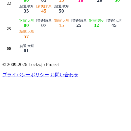
00
05
15
18
20
30
22
[普通]岐阜
[新快]米原
[普通]岐阜
35
45
50
[区快]大垣
[普通]岐阜
[新快]大垣
[普通]岐阜
[区快]関ケ
[普通]大垣
00
07
15
25
32
45
23
[新快]大垣
57
[普通]大垣
00
01
© 2009-2026 Locky.jp Project
プライバシーポリシー
お問い合わせ