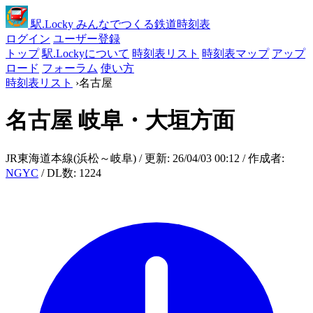
駅
.Locky
みんなでつくる鉄道時刻表
ログイン
ユーザー登録
トップ
駅.Lockyについて
時刻表リスト
時刻表マップ
アップ
ロード
フォーラム
使い方
時刻表リスト
›
名古屋
名古屋
岐阜・大垣方面
JR東海道本線(浜松～岐阜) / 更新: 26/04/03 00:12 / 作成者:
NGYC
/ DL数: 1224