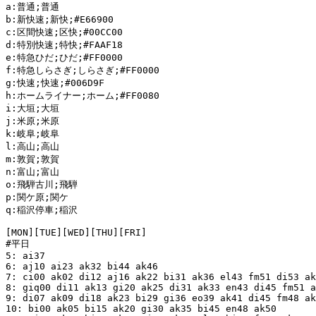
a:普通;普通

b:新快速;新快;#E66900

c:区間快速;区快;#00CC00

d:特別快速;特快;#FAAF18

e:特急ひだ;ひだ;#FF0000

f:特急しらさぎ;しらさぎ;#FF0000

g:快速;快速;#006D9F

h:ホームライナー;ホーム;#FF0080

i:大垣;大垣

j:米原;米原

k:岐阜;岐阜

l:高山;高山

m:敦賀;敦賀

n:富山;富山

o:飛騨古川;飛騨

p:関ケ原;関ケ

q:稲沢停車;稲沢

[MON][TUE][WED][THU][FRI]

#平日

5: ai37

6: aj10 ai23 ak32 bi44 ak46

7: ci00 ak02 di12 aj16 ak22 bi31 ak36 el43 fm51 di53 ak
8: giq00 di11 ak13 gi20 ak25 di31 ak33 en43 di45 fm51 a
9: di07 ak09 di18 ak23 bi29 gi36 eo39 ak41 di45 fm48 ak
10: bi00 ak05 bi15 ak20 gi30 ak35 bi45 en48 ak50
