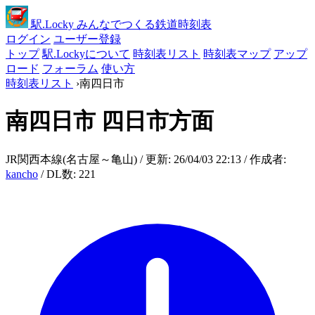
駅
.Locky
みんなでつくる鉄道時刻表
ログイン
ユーザー登録
トップ
駅.Lockyについて
時刻表リスト
時刻表マップ
アップ
ロード
フォーラム
使い方
時刻表リスト
›
南四日市
南四日市
四日市方面
JR関西本線(名古屋～亀山) / 更新: 26/04/03 22:13 / 作成者:
kancho
/ DL数: 221