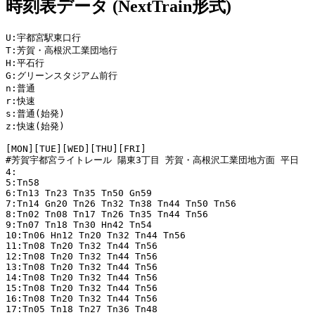
時刻表データ (NextTrain形式)
U:宇都宮駅東口行

T:芳賀・高根沢工業団地行

H:平石行

G:グリーンスタジアム前行

n:普通

r:快速

s:普通(始発)

z:快速(始発)

[MON][TUE][WED][THU][FRI]

#芳賀宇都宮ライトレール 陽東3丁目 芳賀・高根沢工業団地方面 平日

4:

5:Tn58

6:Tn13 Tn23 Tn35 Tn50 Gn59

7:Tn14 Gn20 Tn26 Tn32 Tn38 Tn44 Tn50 Tn56

8:Tn02 Tn08 Tn17 Tn26 Tn35 Tn44 Tn56

9:Tn07 Tn18 Tn30 Hn42 Tn54

10:Tn06 Hn12 Tn20 Tn32 Tn44 Tn56

11:Tn08 Tn20 Tn32 Tn44 Tn56

12:Tn08 Tn20 Tn32 Tn44 Tn56

13:Tn08 Tn20 Tn32 Tn44 Tn56

14:Tn08 Tn20 Tn32 Tn44 Tn56

15:Tn08 Tn20 Tn32 Tn44 Tn56

16:Tn08 Tn20 Tn32 Tn44 Tn56

17:Tn05 Tn18 Tn27 Tn36 Tn48
