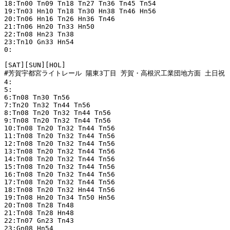
18:Tn00 Tn09 Tn18 Tn27 Tn36 Tn45 Tn54

19:Tn03 Hn10 Tn18 Tn30 Hn38 Tn46 Hn56

20:Tn06 Hn16 Tn26 Hn36 Tn46

21:Tn06 Hn20 Tn33 Hn50

22:Tn08 Hn23 Tn38

23:Tn10 Gn33 Hn54

0:

[SAT][SUN][HOL]

#芳賀宇都宮ライトレール 陽東3丁目 芳賀・高根沢工業団地方面 土日祝

4:

5:

6:Tn08 Tn30 Tn56

7:Tn20 Tn32 Tn44 Tn56

8:Tn08 Tn20 Tn32 Tn44 Tn56

9:Tn08 Tn20 Tn32 Tn44 Tn56

10:Tn08 Tn20 Tn32 Tn44 Tn56

11:Tn08 Tn20 Tn32 Tn44 Tn56

12:Tn08 Tn20 Tn32 Tn44 Tn56

13:Tn08 Tn20 Tn32 Tn44 Tn56

14:Tn08 Tn20 Tn32 Tn44 Tn56

15:Tn08 Tn20 Tn32 Tn44 Tn56

16:Tn08 Tn20 Tn32 Tn44 Tn56

17:Tn08 Tn20 Tn32 Tn44 Tn56

18:Tn08 Tn20 Tn32 Hn44 Tn56

19:Tn08 Hn20 Tn34 Tn50 Hn56

20:Tn08 Tn28 Tn48

21:Tn08 Tn28 Hn48

22:Tn07 Gn23 Tn43

23:Gn08 Hn54
