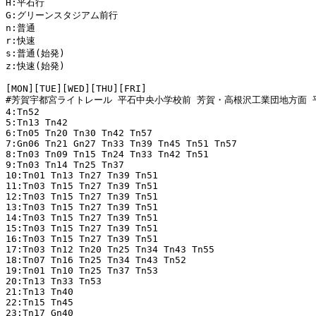
H:平石行

G:グリーンスタジアム前行

n:普通

r:快速

s:普通(始発)

z:快速(始発)

[MON][TUE][WED][THU][FRI]

#芳賀宇都宮ライトレール 平石中央小学校前 芳賀・高根沢工業団地方面 平
4:Tn52

5:Tn13 Tn42

6:Tn05 Tn20 Tn30 Tn42 Tn57

7:Gn06 Tn21 Gn27 Tn33 Tn39 Tn45 Tn51 Tn57

8:Tn03 Tn09 Tn15 Tn24 Tn33 Tn42 Tn51

9:Tn03 Tn14 Tn25 Tn37

10:Tn01 Tn13 Tn27 Tn39 Tn51

11:Tn03 Tn15 Tn27 Tn39 Tn51

12:Tn03 Tn15 Tn27 Tn39 Tn51

13:Tn03 Tn15 Tn27 Tn39 Tn51

14:Tn03 Tn15 Tn27 Tn39 Tn51

15:Tn03 Tn15 Tn27 Tn39 Tn51

16:Tn03 Tn15 Tn27 Tn39 Tn51

17:Tn03 Tn12 Tn20 Tn25 Tn34 Tn43 Tn55

18:Tn07 Tn16 Tn25 Tn34 Tn43 Tn52

19:Tn01 Tn10 Tn25 Tn37 Tn53

20:Tn13 Tn33 Tn53

21:Tn13 Tn40

22:Tn15 Tn45

23:Tn17 Gn40
