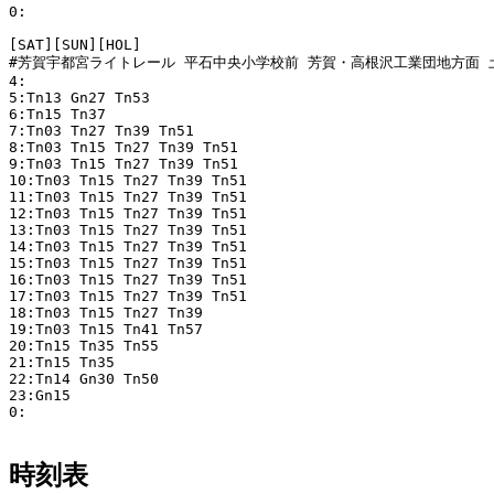
0:

[SAT][SUN][HOL]

#芳賀宇都宮ライトレール 平石中央小学校前 芳賀・高根沢工業団地方面 土
4:

5:Tn13 Gn27 Tn53

6:Tn15 Tn37

7:Tn03 Tn27 Tn39 Tn51

8:Tn03 Tn15 Tn27 Tn39 Tn51

9:Tn03 Tn15 Tn27 Tn39 Tn51

10:Tn03 Tn15 Tn27 Tn39 Tn51

11:Tn03 Tn15 Tn27 Tn39 Tn51

12:Tn03 Tn15 Tn27 Tn39 Tn51

13:Tn03 Tn15 Tn27 Tn39 Tn51

14:Tn03 Tn15 Tn27 Tn39 Tn51

15:Tn03 Tn15 Tn27 Tn39 Tn51

16:Tn03 Tn15 Tn27 Tn39 Tn51

17:Tn03 Tn15 Tn27 Tn39 Tn51

18:Tn03 Tn15 Tn27 Tn39

19:Tn03 Tn15 Tn41 Tn57

20:Tn15 Tn35 Tn55

21:Tn15 Tn35

22:Tn14 Gn30 Tn50

23:Gn15

0:

時刻表