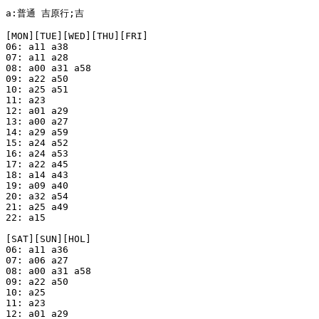
a:普通 吉原行;吉

[MON][TUE][WED][THU][FRI]

06: a11 a38

07: a11 a28

08: a00 a31 a58

09: a22 a50

10: a25 a51

11: a23

12: a01 a29

13: a00 a27

14: a29 a59

15: a24 a52

16: a24 a53

17: a22 a45

18: a14 a43

19: a09 a40

20: a32 a54

21: a25 a49

22: a15

[SAT][SUN][HOL]

06: a11 a36

07: a06 a27

08: a00 a31 a58

09: a22 a50

10: a25

11: a23

12: a01 a29
