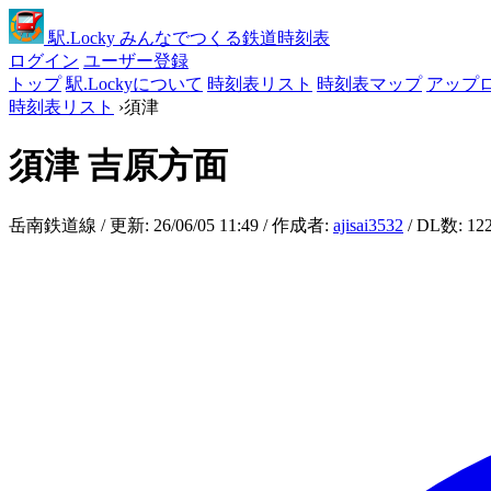
駅
.Locky
みんなでつくる鉄道時刻表
ログイン
ユーザー登録
トップ
駅.Lockyについて
時刻表リスト
時刻表マップ
アップ
時刻表リスト
›
須津
須津
吉原方面
岳南鉄道線 / 更新: 26/06/05 11:49 / 作成者:
ajisai3532
/ DL数: 12