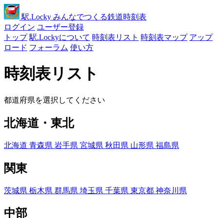
駅
.Locky
みんなでつくる鉄道時刻表
ログイン
ユーザー登録
トップ
駅.Lockyについて
時刻表リスト
時刻表マップ
アップ
ロード
フォーラム
使い方
時刻表リスト
都道府県を選択してください
北海道・東北
北海道
青森県
岩手県
宮城県
秋田県
山形県
福島県
関東
茨城県
栃木県
群馬県
埼玉県
千葉県
東京都
神奈川県
中部