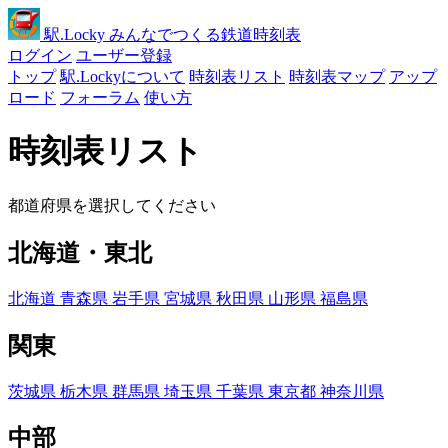
駅
.Locky
みんなでつくる鉄道時刻表
ログイン
ユーザー登録
トップ
駅.Lockyについて
時刻表リスト
時刻表マップ
アップ
ロード
フォーラム
使い方
時刻表リスト
都道府県を選択してください
北海道・東北
北海道
青森県
岩手県
宮城県
秋田県
山形県
福島県
関東
茨城県
栃木県
群馬県
埼玉県
千葉県
東京都
神奈川県
中部