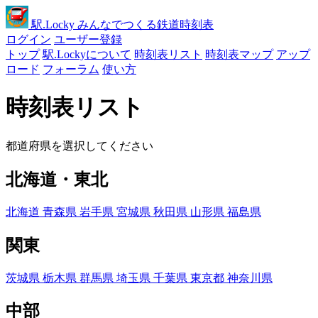
駅
.Locky
みんなでつくる鉄道時刻表
ログイン
ユーザー登録
トップ
駅.Lockyについて
時刻表リスト
時刻表マップ
アップ
ロード
フォーラム
使い方
時刻表リスト
都道府県を選択してください
北海道・東北
北海道
青森県
岩手県
宮城県
秋田県
山形県
福島県
関東
茨城県
栃木県
群馬県
埼玉県
千葉県
東京都
神奈川県
中部