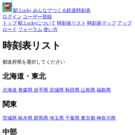
駅
.Locky
みんなでつくる鉄道時刻表
ログイン
ユーザー登録
トップ
駅.Lockyについて
時刻表リスト
時刻表マップ
アップ
ロード
フォーラム
使い方
時刻表リスト
都道府県を選択してください
北海道・東北
北海道
青森県
岩手県
宮城県
秋田県
山形県
福島県
関東
茨城県
栃木県
群馬県
埼玉県
千葉県
東京都
神奈川県
中部