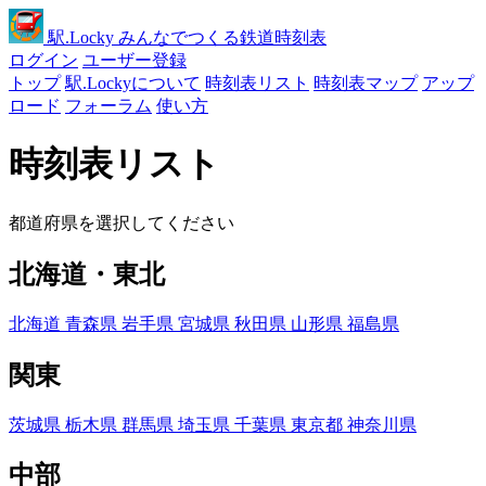
駅
.Locky
みんなでつくる鉄道時刻表
ログイン
ユーザー登録
トップ
駅.Lockyについて
時刻表リスト
時刻表マップ
アップ
ロード
フォーラム
使い方
時刻表リスト
都道府県を選択してください
北海道・東北
北海道
青森県
岩手県
宮城県
秋田県
山形県
福島県
関東
茨城県
栃木県
群馬県
埼玉県
千葉県
東京都
神奈川県
中部