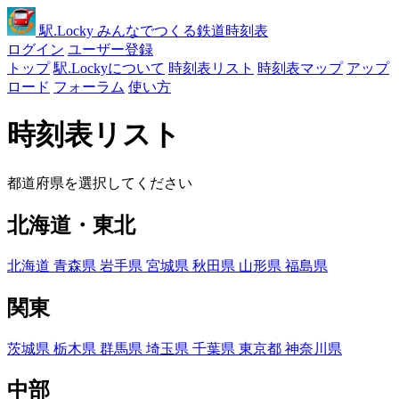
駅
.Locky
みんなでつくる鉄道時刻表
ログイン
ユーザー登録
トップ
駅.Lockyについて
時刻表リスト
時刻表マップ
アップ
ロード
フォーラム
使い方
時刻表リスト
都道府県を選択してください
北海道・東北
北海道
青森県
岩手県
宮城県
秋田県
山形県
福島県
関東
茨城県
栃木県
群馬県
埼玉県
千葉県
東京都
神奈川県
中部