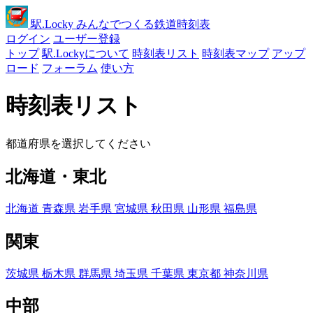
駅
.Locky
みんなでつくる鉄道時刻表
ログイン
ユーザー登録
トップ
駅.Lockyについて
時刻表リスト
時刻表マップ
アップ
ロード
フォーラム
使い方
時刻表リスト
都道府県を選択してください
北海道・東北
北海道
青森県
岩手県
宮城県
秋田県
山形県
福島県
関東
茨城県
栃木県
群馬県
埼玉県
千葉県
東京都
神奈川県
中部