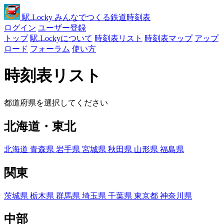
駅
.Locky
みんなでつくる鉄道時刻表
ログイン
ユーザー登録
トップ
駅.Lockyについて
時刻表リスト
時刻表マップ
アップ
ロード
フォーラム
使い方
時刻表リスト
都道府県を選択してください
北海道・東北
北海道
青森県
岩手県
宮城県
秋田県
山形県
福島県
関東
茨城県
栃木県
群馬県
埼玉県
千葉県
東京都
神奈川県
中部