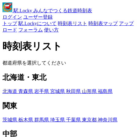
駅
.Locky
みんなでつくる鉄道時刻表
ログイン
ユーザー登録
トップ
駅.Lockyについて
時刻表リスト
時刻表マップ
アップ
ロード
フォーラム
使い方
時刻表リスト
都道府県を選択してください
北海道・東北
北海道
青森県
岩手県
宮城県
秋田県
山形県
福島県
関東
茨城県
栃木県
群馬県
埼玉県
千葉県
東京都
神奈川県
中部