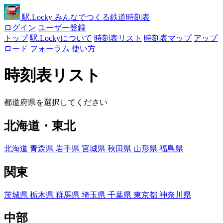
駅
.Locky
みんなでつくる鉄道時刻表
ログイン
ユーザー登録
トップ
駅.Lockyについて
時刻表リスト
時刻表マップ
アップ
ロード
フォーラム
使い方
時刻表リスト
都道府県を選択してください
北海道・東北
北海道
青森県
岩手県
宮城県
秋田県
山形県
福島県
関東
茨城県
栃木県
群馬県
埼玉県
千葉県
東京都
神奈川県
中部