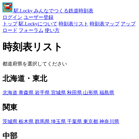
駅
.Locky
みんなでつくる鉄道時刻表
ログイン
ユーザー登録
トップ
駅.Lockyについて
時刻表リスト
時刻表マップ
アップ
ロード
フォーラム
使い方
時刻表リスト
都道府県を選択してください
北海道・東北
北海道
青森県
岩手県
宮城県
秋田県
山形県
福島県
関東
茨城県
栃木県
群馬県
埼玉県
千葉県
東京都
神奈川県
中部