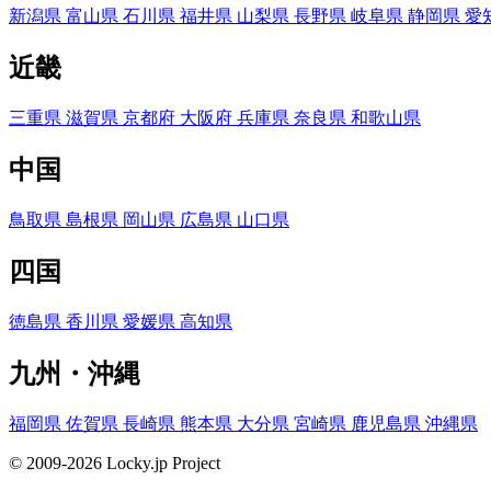
新潟県
富山県
石川県
福井県
山梨県
長野県
岐阜県
静岡県
愛
近畿
三重県
滋賀県
京都府
大阪府
兵庫県
奈良県
和歌山県
中国
鳥取県
島根県
岡山県
広島県
山口県
四国
徳島県
香川県
愛媛県
高知県
九州・沖縄
福岡県
佐賀県
長崎県
熊本県
大分県
宮崎県
鹿児島県
沖縄県
© 2009-2026 Locky.jp Project