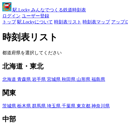
駅
.Locky
みんなでつくる鉄道時刻表
ログイン
ユーザー登録
トップ
駅.Lockyについて
時刻表リスト
時刻表マップ
アップ
時刻表リスト
都道府県を選択してください
北海道・東北
北海道
青森県
岩手県
宮城県
秋田県
山形県
福島県
関東
茨城県
栃木県
群馬県
埼玉県
千葉県
東京都
神奈川県
中部