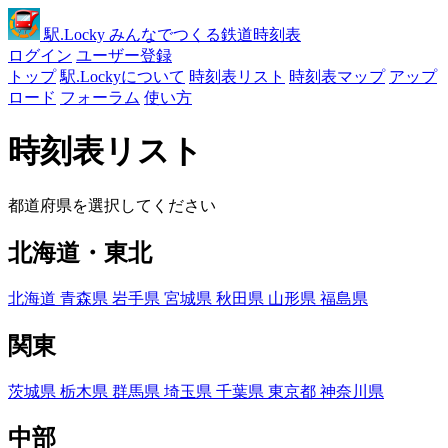
駅
.Locky
みんなでつくる鉄道時刻表
ログイン
ユーザー登録
トップ
駅.Lockyについて
時刻表リスト
時刻表マップ
アップ
ロード
フォーラム
使い方
時刻表リスト
都道府県を選択してください
北海道・東北
北海道
青森県
岩手県
宮城県
秋田県
山形県
福島県
関東
茨城県
栃木県
群馬県
埼玉県
千葉県
東京都
神奈川県
中部