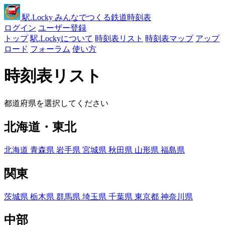
駅
.Locky
みんなでつくる鉄道時刻表
ログイン
ユーザー登録
トップ
駅.Lockyについて
時刻表リスト
時刻表マップ
アップ
ロード
フォーラム
使い方
時刻表リスト
都道府県を選択してください
北海道・東北
北海道
青森県
岩手県
宮城県
秋田県
山形県
福島県
関東
茨城県
栃木県
群馬県
埼玉県
千葉県
東京都
神奈川県
中部