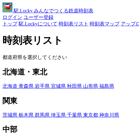
駅
.Locky
みんなでつくる鉄道時刻表
ログイン
ユーザー登録
トップ
駅.Lockyについて
時刻表リスト
時刻表マップ
アップ
時刻表リスト
都道府県を選択してください
北海道・東北
北海道
青森県
岩手県
宮城県
秋田県
山形県
福島県
関東
茨城県
栃木県
群馬県
埼玉県
千葉県
東京都
神奈川県
中部