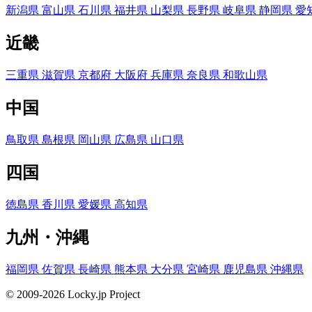
新潟県
富山県
石川県
福井県
山梨県
長野県
岐阜県
静岡県
愛
近畿
三重県
滋賀県
京都府
大阪府
兵庫県
奈良県
和歌山県
中国
鳥取県
島根県
岡山県
広島県
山口県
四国
徳島県
香川県
愛媛県
高知県
九州・沖縄
福岡県
佐賀県
長崎県
熊本県
大分県
宮崎県
鹿児島県
沖縄県
© 2009-2026 Locky.jp Project