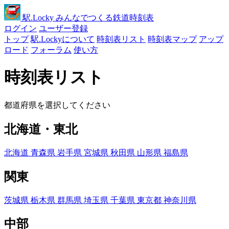
駅
.Locky
みんなでつくる鉄道時刻表
ログイン
ユーザー登録
トップ
駅.Lockyについて
時刻表リスト
時刻表マップ
アップ
ロード
フォーラム
使い方
時刻表リスト
都道府県を選択してください
北海道・東北
北海道
青森県
岩手県
宮城県
秋田県
山形県
福島県
関東
茨城県
栃木県
群馬県
埼玉県
千葉県
東京都
神奈川県
中部