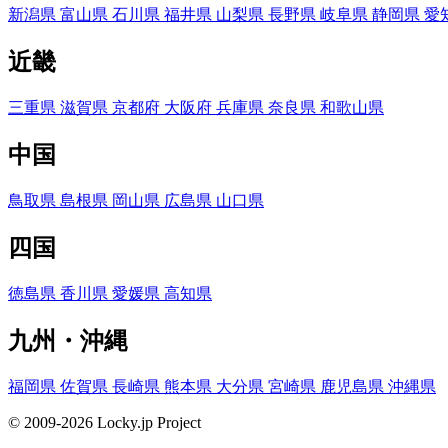
新潟県
富山県
石川県
福井県
山梨県
長野県
岐阜県
静岡県
愛
近畿
三重県
滋賀県
京都府
大阪府
兵庫県
奈良県
和歌山県
中国
鳥取県
島根県
岡山県
広島県
山口県
四国
徳島県
香川県
愛媛県
高知県
九州・沖縄
福岡県
佐賀県
長崎県
熊本県
大分県
宮崎県
鹿児島県
沖縄県
© 2009-2026 Locky.jp Project