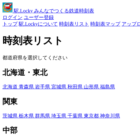
駅
.Locky
みんなでつくる鉄道時刻表
ログイン
ユーザー登録
トップ
駅.Lockyについて
時刻表リスト
時刻表マップ
アップ
時刻表リスト
都道府県を選択してください
北海道・東北
北海道
青森県
岩手県
宮城県
秋田県
山形県
福島県
関東
茨城県
栃木県
群馬県
埼玉県
千葉県
東京都
神奈川県
中部