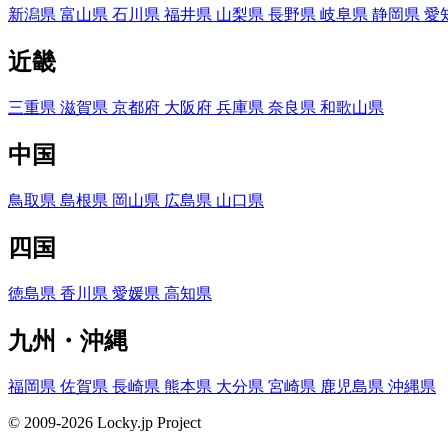
新潟県
富山県
石川県
福井県
山梨県
長野県
岐阜県
静岡県
愛
近畿
三重県
滋賀県
京都府
大阪府
兵庫県
奈良県
和歌山県
中国
鳥取県
島根県
岡山県
広島県
山口県
四国
徳島県
香川県
愛媛県
高知県
九州・沖縄
福岡県
佐賀県
長崎県
熊本県
大分県
宮崎県
鹿児島県
沖縄県
© 2009-2026 Locky.jp Project