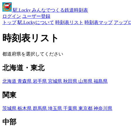
駅
.Locky
みんなでつくる鉄道時刻表
ログイン
ユーザー登録
トップ
駅.Lockyについて
時刻表リスト
時刻表マップ
アップ
時刻表リスト
都道府県を選択してください
北海道・東北
北海道
青森県
岩手県
宮城県
秋田県
山形県
福島県
関東
茨城県
栃木県
群馬県
埼玉県
千葉県
東京都
神奈川県
中部