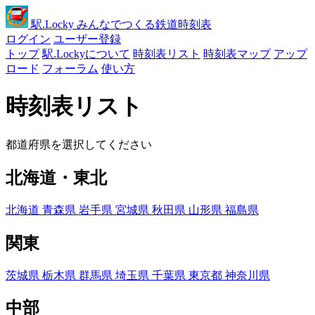
駅
.Locky
みんなでつくる鉄道時刻表
ログイン
ユーザー登録
トップ
駅.Lockyについて
時刻表リスト
時刻表マップ
アップ
ロード
フォーラム
使い方
時刻表リスト
都道府県を選択してください
北海道・東北
北海道
青森県
岩手県
宮城県
秋田県
山形県
福島県
関東
茨城県
栃木県
群馬県
埼玉県
千葉県
東京都
神奈川県
中部