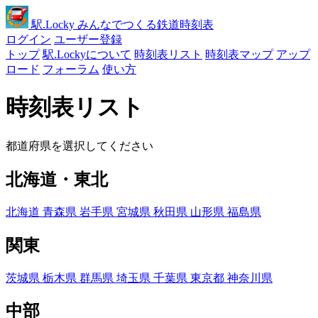
駅
.Locky
みんなでつくる鉄道時刻表
ログイン
ユーザー登録
トップ
駅.Lockyについて
時刻表リスト
時刻表マップ
アップ
ロード
フォーラム
使い方
時刻表リスト
都道府県を選択してください
北海道・東北
北海道
青森県
岩手県
宮城県
秋田県
山形県
福島県
関東
茨城県
栃木県
群馬県
埼玉県
千葉県
東京都
神奈川県
中部