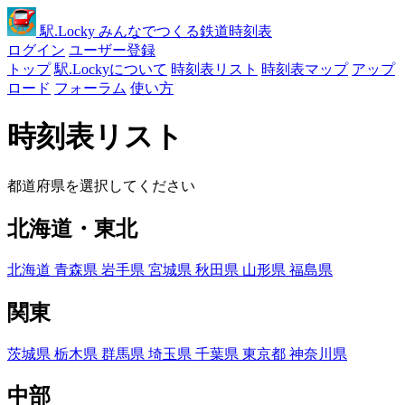
駅
.Locky
みんなでつくる鉄道時刻表
ログイン
ユーザー登録
トップ
駅.Lockyについて
時刻表リスト
時刻表マップ
アップ
ロード
フォーラム
使い方
時刻表リスト
都道府県を選択してください
北海道・東北
北海道
青森県
岩手県
宮城県
秋田県
山形県
福島県
関東
茨城県
栃木県
群馬県
埼玉県
千葉県
東京都
神奈川県
中部