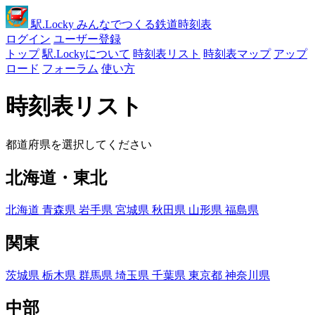
駅
.Locky
みんなでつくる鉄道時刻表
ログイン
ユーザー登録
トップ
駅.Lockyについて
時刻表リスト
時刻表マップ
アップ
ロード
フォーラム
使い方
時刻表リスト
都道府県を選択してください
北海道・東北
北海道
青森県
岩手県
宮城県
秋田県
山形県
福島県
関東
茨城県
栃木県
群馬県
埼玉県
千葉県
東京都
神奈川県
中部