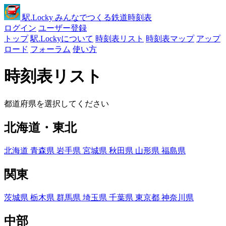
駅
.Locky
みんなでつくる鉄道時刻表
ログイン
ユーザー登録
トップ
駅.Lockyについて
時刻表リスト
時刻表マップ
アップ
ロード
フォーラム
使い方
時刻表リスト
都道府県を選択してください
北海道・東北
北海道
青森県
岩手県
宮城県
秋田県
山形県
福島県
関東
茨城県
栃木県
群馬県
埼玉県
千葉県
東京都
神奈川県
中部