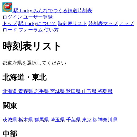
駅
.Locky
みんなでつくる鉄道時刻表
ログイン
ユーザー登録
トップ
駅.Lockyについて
時刻表リスト
時刻表マップ
アップ
ロード
フォーラム
使い方
時刻表リスト
都道府県を選択してください
北海道・東北
北海道
青森県
岩手県
宮城県
秋田県
山形県
福島県
関東
茨城県
栃木県
群馬県
埼玉県
千葉県
東京都
神奈川県
中部