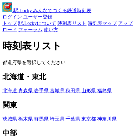
駅
.Locky
みんなでつくる鉄道時刻表
ログイン
ユーザー登録
トップ
駅.Lockyについて
時刻表リスト
時刻表マップ
アップ
ロード
フォーラム
使い方
時刻表リスト
都道府県を選択してください
北海道・東北
北海道
青森県
岩手県
宮城県
秋田県
山形県
福島県
関東
茨城県
栃木県
群馬県
埼玉県
千葉県
東京都
神奈川県
中部