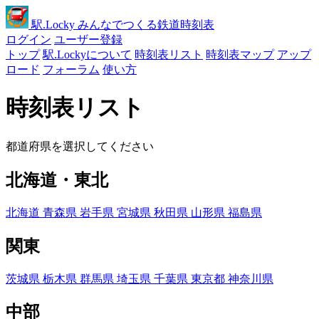
駅
.Locky
みんなでつくる鉄道時刻表
ログイン
ユーザー登録
トップ
駅.Lockyについて
時刻表リスト
時刻表マップ
アップ
ロード
フォーラム
使い方
時刻表リスト
都道府県を選択してください
北海道・東北
北海道
青森県
岩手県
宮城県
秋田県
山形県
福島県
関東
茨城県
栃木県
群馬県
埼玉県
千葉県
東京都
神奈川県
中部