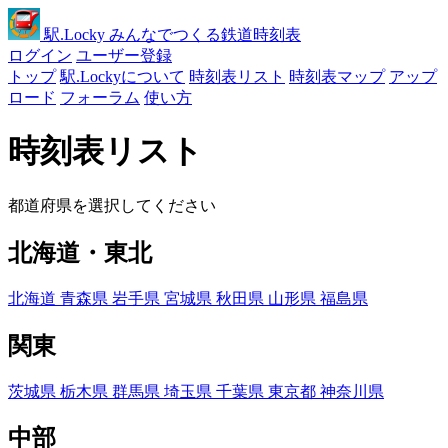
駅
.Locky
みんなでつくる鉄道時刻表
ログイン
ユーザー登録
トップ
駅.Lockyについて
時刻表リスト
時刻表マップ
アップ
ロード
フォーラム
使い方
時刻表リスト
都道府県を選択してください
北海道・東北
北海道
青森県
岩手県
宮城県
秋田県
山形県
福島県
関東
茨城県
栃木県
群馬県
埼玉県
千葉県
東京都
神奈川県
中部