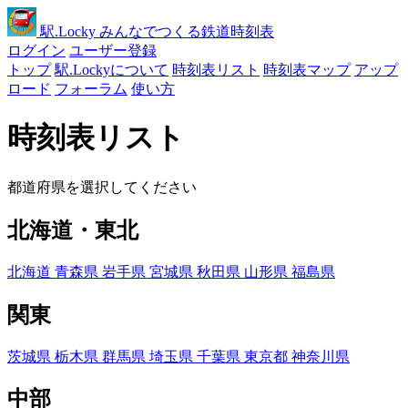
駅
.Locky
みんなでつくる鉄道時刻表
ログイン
ユーザー登録
トップ
駅.Lockyについて
時刻表リスト
時刻表マップ
アップ
ロード
フォーラム
使い方
時刻表リスト
都道府県を選択してください
北海道・東北
北海道
青森県
岩手県
宮城県
秋田県
山形県
福島県
関東
茨城県
栃木県
群馬県
埼玉県
千葉県
東京都
神奈川県
中部