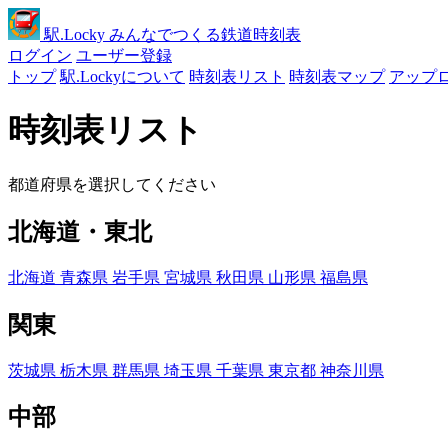
駅
.Locky
みんなでつくる鉄道時刻表
ログイン
ユーザー登録
トップ
駅.Lockyについて
時刻表リスト
時刻表マップ
アップ
時刻表リスト
都道府県を選択してください
北海道・東北
北海道
青森県
岩手県
宮城県
秋田県
山形県
福島県
関東
茨城県
栃木県
群馬県
埼玉県
千葉県
東京都
神奈川県
中部