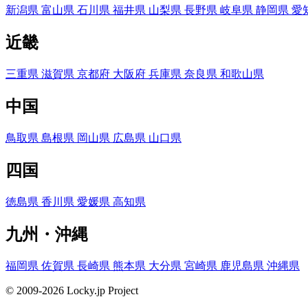
新潟県
富山県
石川県
福井県
山梨県
長野県
岐阜県
静岡県
愛
近畿
三重県
滋賀県
京都府
大阪府
兵庫県
奈良県
和歌山県
中国
鳥取県
島根県
岡山県
広島県
山口県
四国
徳島県
香川県
愛媛県
高知県
九州・沖縄
福岡県
佐賀県
長崎県
熊本県
大分県
宮崎県
鹿児島県
沖縄県
© 2009-2026 Locky.jp Project