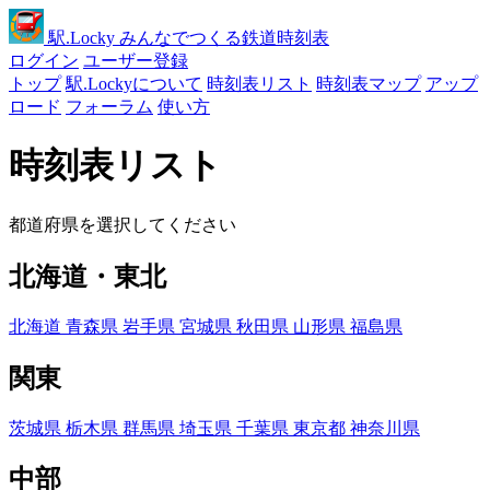
駅
.Locky
みんなでつくる鉄道時刻表
ログイン
ユーザー登録
トップ
駅.Lockyについて
時刻表リスト
時刻表マップ
アップ
ロード
フォーラム
使い方
時刻表リスト
都道府県を選択してください
北海道・東北
北海道
青森県
岩手県
宮城県
秋田県
山形県
福島県
関東
茨城県
栃木県
群馬県
埼玉県
千葉県
東京都
神奈川県
中部