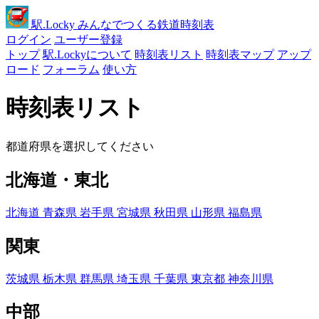
駅
.Locky
みんなでつくる鉄道時刻表
ログイン
ユーザー登録
トップ
駅.Lockyについて
時刻表リスト
時刻表マップ
アップ
ロード
フォーラム
使い方
時刻表リスト
都道府県を選択してください
北海道・東北
北海道
青森県
岩手県
宮城県
秋田県
山形県
福島県
関東
茨城県
栃木県
群馬県
埼玉県
千葉県
東京都
神奈川県
中部