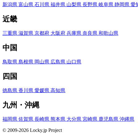
新潟県
富山県
石川県
福井県
山梨県
長野県
岐阜県
静岡県
愛
近畿
三重県
滋賀県
京都府
大阪府
兵庫県
奈良県
和歌山県
中国
鳥取県
島根県
岡山県
広島県
山口県
四国
徳島県
香川県
愛媛県
高知県
九州・沖縄
福岡県
佐賀県
長崎県
熊本県
大分県
宮崎県
鹿児島県
沖縄県
© 2009-2026 Locky.jp Project