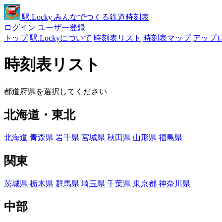
駅
.Locky
みんなでつくる鉄道時刻表
ログイン
ユーザー登録
トップ
駅.Lockyについて
時刻表リスト
時刻表マップ
アップ
時刻表リスト
都道府県を選択してください
北海道・東北
北海道
青森県
岩手県
宮城県
秋田県
山形県
福島県
関東
茨城県
栃木県
群馬県
埼玉県
千葉県
東京都
神奈川県
中部