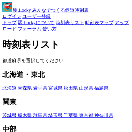
駅
.Locky
みんなでつくる鉄道時刻表
ログイン
ユーザー登録
トップ
駅.Lockyについて
時刻表リスト
時刻表マップ
アップ
ロード
フォーラム
使い方
時刻表リスト
都道府県を選択してください
北海道・東北
北海道
青森県
岩手県
宮城県
秋田県
山形県
福島県
関東
茨城県
栃木県
群馬県
埼玉県
千葉県
東京都
神奈川県
中部