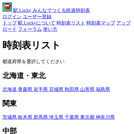
駅
.Locky
みんなでつくる鉄道時刻表
ログイン
ユーザー登録
トップ
駅.Lockyについて
時刻表リスト
時刻表マップ
アップ
ロード
フォーラム
使い方
時刻表リスト
都道府県を選択してください
北海道・東北
北海道
青森県
岩手県
宮城県
秋田県
山形県
福島県
関東
茨城県
栃木県
群馬県
埼玉県
千葉県
東京都
神奈川県
中部