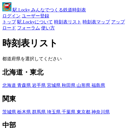
駅
.Locky
みんなでつくる鉄道時刻表
ログイン
ユーザー登録
トップ
駅.Lockyについて
時刻表リスト
時刻表マップ
アップ
ロード
フォーラム
使い方
時刻表リスト
都道府県を選択してください
北海道・東北
北海道
青森県
岩手県
宮城県
秋田県
山形県
福島県
関東
茨城県
栃木県
群馬県
埼玉県
千葉県
東京都
神奈川県
中部