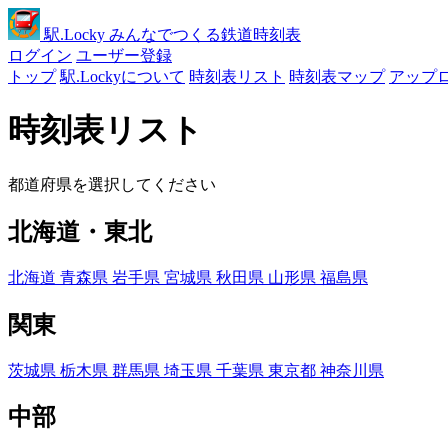
駅
.Locky
みんなでつくる鉄道時刻表
ログイン
ユーザー登録
トップ
駅.Lockyについて
時刻表リスト
時刻表マップ
アップ
時刻表リスト
都道府県を選択してください
北海道・東北
北海道
青森県
岩手県
宮城県
秋田県
山形県
福島県
関東
茨城県
栃木県
群馬県
埼玉県
千葉県
東京都
神奈川県
中部