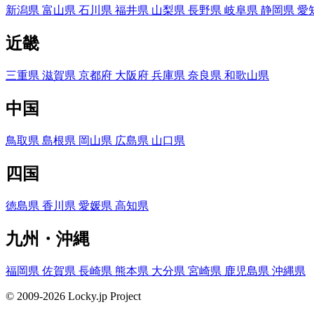
新潟県
富山県
石川県
福井県
山梨県
長野県
岐阜県
静岡県
愛
近畿
三重県
滋賀県
京都府
大阪府
兵庫県
奈良県
和歌山県
中国
鳥取県
島根県
岡山県
広島県
山口県
四国
徳島県
香川県
愛媛県
高知県
九州・沖縄
福岡県
佐賀県
長崎県
熊本県
大分県
宮崎県
鹿児島県
沖縄県
© 2009-2026 Locky.jp Project