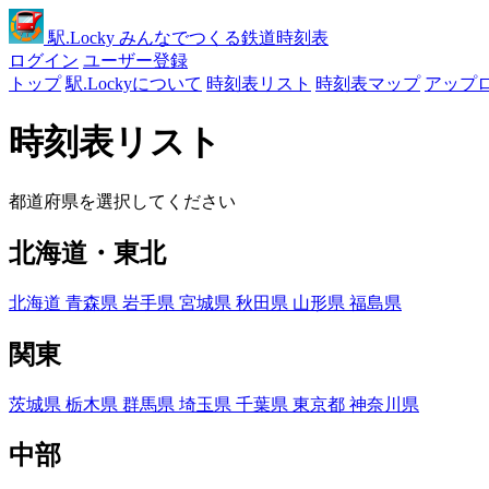
駅
.Locky
みんなでつくる鉄道時刻表
ログイン
ユーザー登録
トップ
駅.Lockyについて
時刻表リスト
時刻表マップ
アップ
時刻表リスト
都道府県を選択してください
北海道・東北
北海道
青森県
岩手県
宮城県
秋田県
山形県
福島県
関東
茨城県
栃木県
群馬県
埼玉県
千葉県
東京都
神奈川県
中部