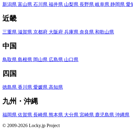
新潟県
富山県
石川県
福井県
山梨県
長野県
岐阜県
静岡県
愛
近畿
三重県
滋賀県
京都府
大阪府
兵庫県
奈良県
和歌山県
中国
鳥取県
島根県
岡山県
広島県
山口県
四国
徳島県
香川県
愛媛県
高知県
九州・沖縄
福岡県
佐賀県
長崎県
熊本県
大分県
宮崎県
鹿児島県
沖縄県
© 2009-2026 Locky.jp Project