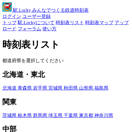
駅
.Locky
みんなでつくる鉄道時刻表
ログイン
ユーザー登録
トップ
駅.Lockyについて
時刻表リスト
時刻表マップ
アップ
ロード
フォーラム
使い方
時刻表リスト
都道府県を選択してください
北海道・東北
北海道
青森県
岩手県
宮城県
秋田県
山形県
福島県
関東
茨城県
栃木県
群馬県
埼玉県
千葉県
東京都
神奈川県
中部