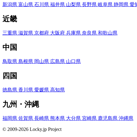
新潟県
富山県
石川県
福井県
山梨県
長野県
岐阜県
静岡県
愛
近畿
三重県
滋賀県
京都府
大阪府
兵庫県
奈良県
和歌山県
中国
鳥取県
島根県
岡山県
広島県
山口県
四国
徳島県
香川県
愛媛県
高知県
九州・沖縄
福岡県
佐賀県
長崎県
熊本県
大分県
宮崎県
鹿児島県
沖縄県
© 2009-2026 Locky.jp Project