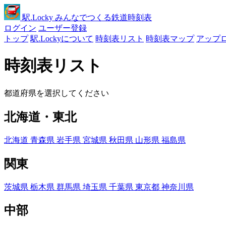
駅
.Locky
みんなでつくる鉄道時刻表
ログイン
ユーザー登録
トップ
駅.Lockyについて
時刻表リスト
時刻表マップ
アップ
時刻表リスト
都道府県を選択してください
北海道・東北
北海道
青森県
岩手県
宮城県
秋田県
山形県
福島県
関東
茨城県
栃木県
群馬県
埼玉県
千葉県
東京都
神奈川県
中部