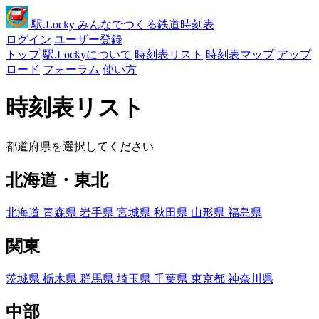
駅
.Locky
みんなでつくる鉄道時刻表
ログイン
ユーザー登録
トップ
駅.Lockyについて
時刻表リスト
時刻表マップ
アップ
ロード
フォーラム
使い方
時刻表リスト
都道府県を選択してください
北海道・東北
北海道
青森県
岩手県
宮城県
秋田県
山形県
福島県
関東
茨城県
栃木県
群馬県
埼玉県
千葉県
東京都
神奈川県
中部