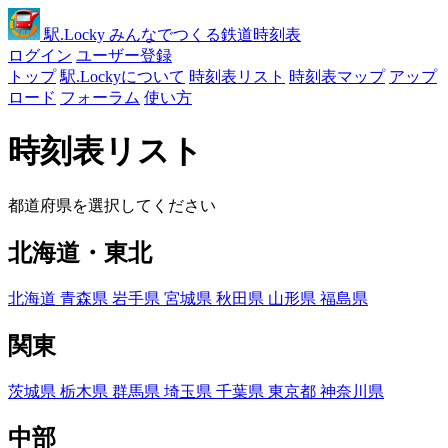
駅
.Locky
みんなでつくる鉄道時刻表
ログイン
ユーザー登録
トップ
駅.Lockyについて
時刻表リスト
時刻表マップ
アップ
ロード
フォーラム
使い方
時刻表リスト
都道府県を選択してください
北海道・東北
北海道
青森県
岩手県
宮城県
秋田県
山形県
福島県
関東
茨城県
栃木県
群馬県
埼玉県
千葉県
東京都
神奈川県
中部